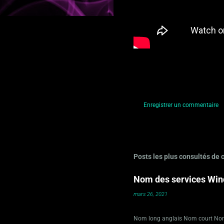
Enregistrer un commentaire
C
o
m
Posts les plus consultés de 
m
e
Nom des services Wind
n
mars 26, 2021
t
a
Nom long anglais Nom court Nom l