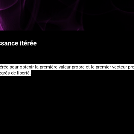
Accéder au contenu principal
g
ssance itérée
rée pour obtenir la première valeur propre et le premier vecteur pro
grés de liberté.