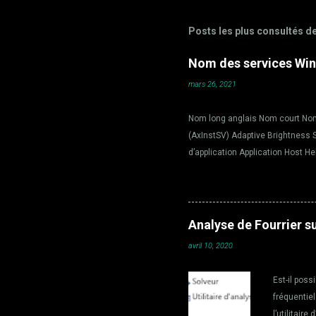
m
Posts les plus consultés d
m
e
Nom des services Win
n
mars 26, 2021
t
a
Nom long anglais Nom court Nom 
i
(AxInstSV) Adaptive Brightness 
r
d’application Application Host H
Identité de l’application Applica
e
Service de la passerelle de la 
s
State Service aspnet_state Servi
intelligent en arrière-plan Base 
Analyse de Fourrier s
BDESVC Servic...
avril 10, 2020
Est-il poss
fréquentiel
l’utilitair