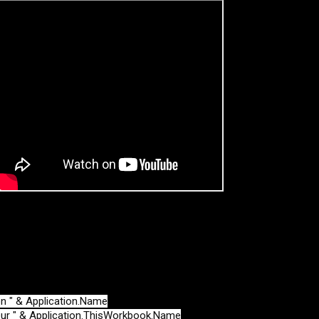
n " & Application.Name

ur " & Application.ThisWorkbook.Name
