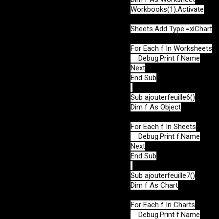
Workbooks(1).Activate

Sheets.Add Type:=xlChart

For Each f In Worksheets

    Debug.Print f.Name

Next

End Sub

Sub ajouterfeuille6()

Dim f As Object

For Each f In Sheets

    Debug.Print f.Name

Next

End Sub

Sub ajouterfeuille7()

Dim f As Chart

For Each f In Charts

    Debug.Print f.Name
