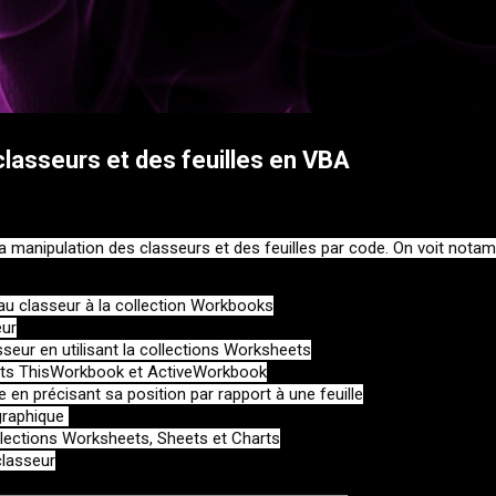
Accéder au contenu principal
g
classeurs et des feuilles en VBA
la manipulation des classeurs et des feuilles par code. On voit nota
 classeur à la collection Workbooks

ur

asseur en utilisant la collections Worksheets

jets ThisWorkbook et ActiveWorkbook

en précisant sa position par rapport à une feuille

raphique 

llections Worksheets, Sheets et Charts

lasseur