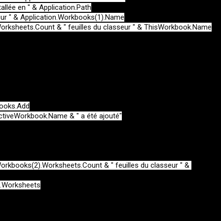
allée en " & Application.Path

ur " & Application.Workbooks(1).Name

Worksheets.Count & " feuilles du classeur " & ThisWorkbook.Name

ooks.Add

ctiveWorkbook.Name & " a été ajouté"

Workbooks(2).Worksheets.Count & " feuilles du classeur " & 
.Worksheets
