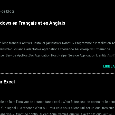
e ce blog
dows en Français et en Anglais
long français ActiveX Installer (AxInstSV) AxInstSV Programme d’installation A
SensrSvc Brillance adaptative Application Experience AeLookupSvc Expérience
elper Service AppHostSvc Application Host Helper Service Application Identity AppI
tion Information Appinfo Informations d’application Application Layer Gateway Serv
LIRE LA
couche Application Application Management AppMgmt Gestion d’applications ASP.N
ce d'état ASP.NET Background Intelligent Transfer Service BITS Service de transfe
Filtering Engine BFE Moteur de filtrage de base BitLocker Drive Encryption Service
ur Excel
ible de faire l’analyse de Fourier dans Excel ? C’est-à-dire peut-on connaitre le con
 d’un signal ? La réponse c’est oui. Pour cela nous allons utiliser un outil très pui
e d’analyse ». Avant de continuer ce tutoriel vérifiez que vous avez cet outil activé. S