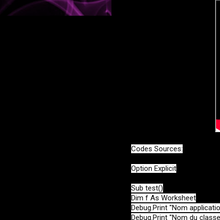
Codes Sources:
Option Explicit

Sub test()

Dim f As Worksheet

Debug.Print "Nom applicatio
Debug.Print "Nom du classe