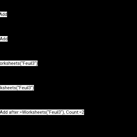
Add

Add

ksheets("Feuil3")

sheets("Feuil3")

d after:=Worksheets("Feuil3"), Count:=2
