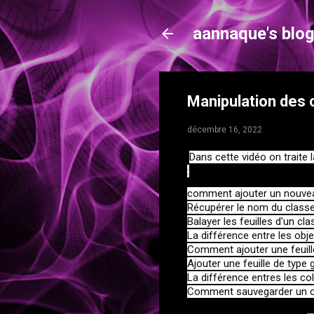
aannaque's blo
Manipulation des 
décembre 16, 2022
Dans cette vidéo on traite 
:
comment ajouter un nouveau
Récupérer le nom du classe
Balayer les feuilles d'un cl
La différence entre les ob
Comment ajouter une feuille 
Ajouter une feuille de type g
La différence entres les co
Comment sauvegarder un c