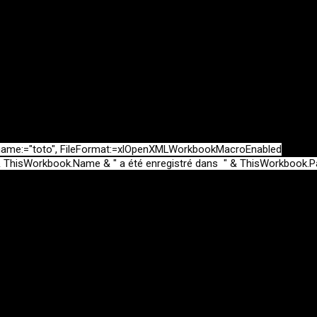
ame:="toto", FileFormat:=xlOpenXMLWorkbookMacroEnabled

 & ThisWorkbook.Name & " a été enregistré dans  " & ThisWorkbook.Pa