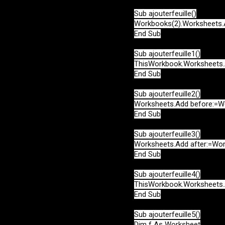
Sub ajouterfeuille()

Workbooks(2).Worksheets.
End Sub

Sub ajouterfeuille1()

ThisWorkbook.Worksheets.
End Sub

Sub ajouterfeuille2()

Worksheets.Add before:=Wor
End Sub

Sub ajouterfeuille3()

Worksheets.Add after:=Work
End Sub

Sub ajouterfeuille4()

ThisWorkbook.Worksheets.Ad
End Sub

Sub ajouterfeuille5()

Dim f As Worksheet
