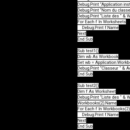
Debug.Print "Application inst
Debug.Print "Nom du classe
Debug.Print "Liste des " & 
For Each f In Worksheets

    Debug.Print f.Name

Next

End Sub

Sub test1()

Dim wb As Workbook

Set wb = Application.Workb
Debug.Print "Classeur " & A
End Sub

Sub test2()

Dim f As Worksheet

Debug.Print "Liste des " & 
Workbooks(2).Name

For Each f In Workbooks(2)
    Debug.Print f.Name

Next

End Sub
