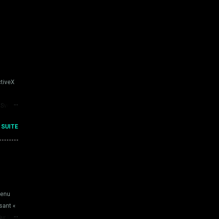
ctiveX
DSvc
ice ALG
 SUITE
ET
rt
tenu
ssant «
ur le