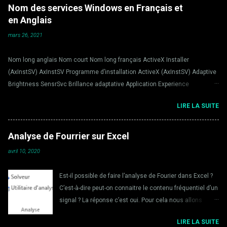
Nom des services Windows en Français et
e
en Anglais
n
t
mars 26, 2021
a
Nom long anglais Nom court Nom long français ActiveX Installer
i
(AxInstSV) AxInstSV Programme d’installation ActiveX (AxInstSV) Adaptive
r
Brightness SensrSvc Brillance adaptative Application Experience
e
AeLookupSvc Expérience d’application Application Host Helper Service
s
LIRE LA SUITE
AppHostSvc Application Host Helper Service Application Identity AppIDSvc
Identité de l’application Application Information Appinfo Informations
d’application Application Layer Gateway Service ALG Service de la
Analyse de Fourrier sur Excel
passerelle de la couche Application Application Management AppMgmt
avril 10, 2020
Gestion d’applications ASP.NET State Service aspnet_state Service d'état
ASP.NET Background Intelligent Transfer Service BITS Service de transfert
Est-il possible de faire l’analyse de Fourier dans Excel ?
intelligent en arrière-plan Base Filtering Engine BFE Moteur de filtrage de
C’est-à-dire peut-on connaitre le contenu fréquentiel d’un
base BitLocker Drive Encryption Service BDESVC Servic...
signal ? La réponse c’est oui. Pour cela nous allons
utiliser un outil très puissant « l’utilitaire d’analyse ».
LIRE LA SUITE
Avant de continuer ce tutoriel vérifiez que vous avez cet