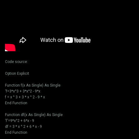
Code source:
Option Explicit
Function f(x As Single) As Single
'f=3*x^3 + 3*x^2 - 9*x
f = x ^ 3 + 3 * x ^ 2 - 9 * x
End Function
Function df(x As Single) As Single
'f'=9*x^2 + 6*x - 9
df = 3 * x ^ 2 + 6 * x - 9
End Function