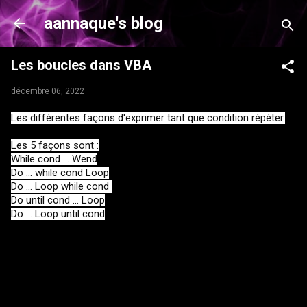
Accéder au contenu principal
aannaque's blog
Les boucles dans VBA
décembre 06, 2022
Les 5 façons sont :

While cond ... Wend

Do ... while cond Loop

Do ... Loop while cond 

Do until cond ... Loop

Do ... Loop until cond