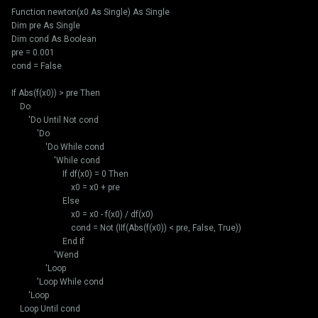
Function newton(x0 As Single) As Single
Dim pre As Single
Dim cond As Boolean
pre = 0.001
cond = False
If Abs(f(x0)) > pre Then
Do
'Do Until Not cond
'Do
'Do While cond
'While cond
If df(x0) = 0 Then
x0 = x0 + pre
Else
x0 = x0 - f(x0) / df(x0)
cond = Not (IIf(Abs(f(x0)) < pre, False, True))
End If
'Wend
'Loop
'Loop While cond
'Loop
Loop Until cond