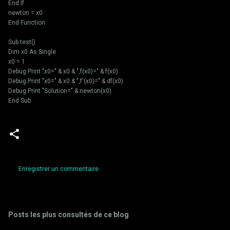
End If
newton = x0
End Function
Sub test()
Dim x0 As Single
x0 = 1
Debug.Print "x0=" & x0 & ",f(x0)=" & f(x0)
Debug.Print "x0=" & x0 & ",f'(x0)=" & df(x0)
Debug.Print "Solution=" & newton(x0)
End Sub
Enregistrer un commentaire
C
o
m
Posts les plus consultés de ce blog
m