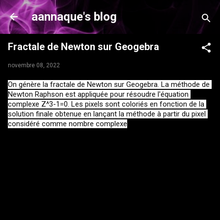
Accéder au contenu principal
aannaque's blog
Fractale de Newton sur Geogebra
novembre 08, 2022
On génère la fractale de Newton sur Geogebra. La méthode de 
Newton Raphson est appliquée pour résoudre l'équation 
complexe Z^3-1=0. Les pixels sont coloriés en fonction de la 
solution finale obtenue en lançant la méthode à partir du pixel 
considéré comme nombre complexe