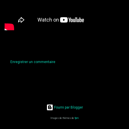
Enregistrer un commentaire
C
o
m
m
e
Fourni par Blogger
n
t
Images de thèmes de
fpm
a