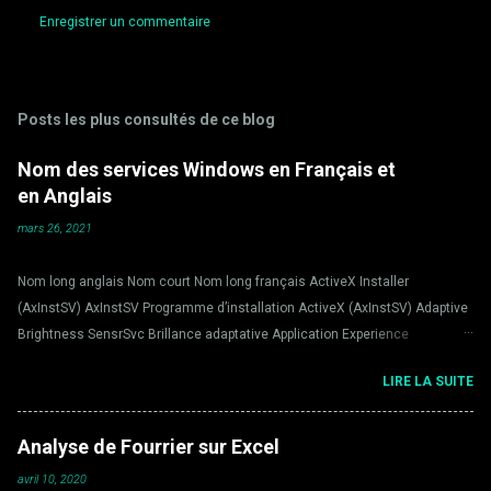
Enregistrer un commentaire
C
o
m
Posts les plus consultés de ce blog
m
Nom des services Windows en Français et
e
en Anglais
n
t
mars 26, 2021
a
Nom long anglais Nom court Nom long français ActiveX Installer
i
(AxInstSV) AxInstSV Programme d’installation ActiveX (AxInstSV) Adaptive
r
Brightness SensrSvc Brillance adaptative Application Experience
e
AeLookupSvc Expérience d’application Application Host Helper Service
s
LIRE LA SUITE
AppHostSvc Application Host Helper Service Application Identity AppIDSvc
Identité de l’application Application Information Appinfo Informations
d’application Application Layer Gateway Service ALG Service de la
Analyse de Fourrier sur Excel
passerelle de la couche Application Application Management AppMgmt
avril 10, 2020