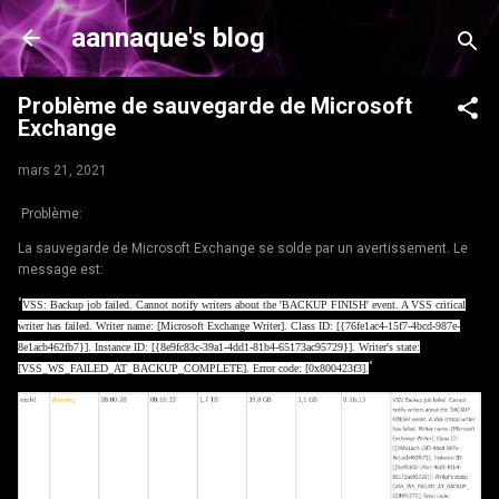
Accéder au contenu principal
aannaque's blog
Problème de sauvegarde de Microsoft
Exchange
mars 21, 2021
Problème:
La sauvegarde de Microsoft Exchange se solde par un avertissement. Le
message est:
"
VSS: Backup job failed. Cannot notify writers about the 'BACKUP FINISH' event. A VSS critical
writer has failed. Writer name: [Microsoft Exchange Writer]. Class ID: [{76fe1ac4-15f7-4bcd-987e-
8e1acb462fb7}]. Instance ID: [{8e9fc83c-39a1-4dd1-81b4-
65173ac95729}]. Writer's state:
"
[VSS_WS_FAILED_AT_BACKUP_
COMPLETE]. Error code: [0x800423f3].