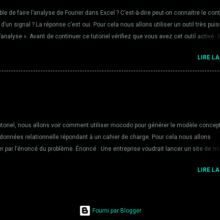
ible de faire l’analyse de Fourier dans Excel ? C’est-à-dire peut-on connaitre le con
 d’un signal ? La réponse c’est oui. Pour cela nous allons utiliser un outil très pui
e d’analyse ». Avant de continuer ce tutoriel vérifiez que vous avez cet outil activé. S
es, dans la rubrique analyse, vérifier la présence de l’utilitaire d’analyse. Sinon,
LIRE LA
s, Cliquer sur Compléments puis en bas dans Gérer choisir Compléments Excel et
 le bouton atteindre. Vérifier que la case à cocher Analysis ToolPak est choisie
e d’analyse comporte beaucoup d’outils. Celui que l’on va voir dans ce tutoriel est la
ation de Fourier Rapide). La FFT est un algorithme de calcul de la transformée de
scrète (par opposé à continue) car on manipule une fonction connue en un nombre
L’algorithme est très rapide lorsque le nombre de points de l’échantillon est une pu
toriel, nous allons voir comment utiliser mocodo pour générer le modèle concep
 données relationnelle répondant à un cahier de charge. Pour cela nous allons
par l’énoncé du problème. Énoncé : Une entreprise voudrait lancer un site de m
itures sur Internet. Les clients, avant de créer l'annonce doivent s'inscrire d'abo
LIRE LA
 donnant leur nom, prénom, un mot de passe, leur numéro de téléphone et leur ema
e est attribué automatiquement au client inscrit. Les voitures mises en vente so
ées par un numéro de matricule, la marque (Mercedes, Renault..), le modèle (Uno
..), l'année de production, le type de carburant (Diesel, Essence) et les options q
Fourni par Blogger
m, Toit ouvrant etc.). Une annonce concerne un client pour une voiture donnée. 