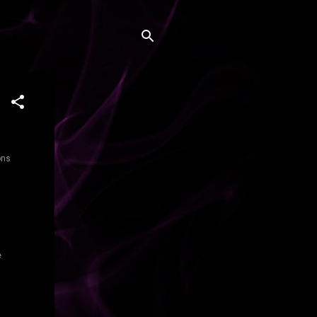
ons
e