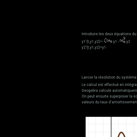
Introduire les deux équations d
y1'(t,y1,y2)=-
y1 -
y2
y2'(t,y1,y2)=y1
Lancer la résolution du système en
Le calcul est effectué en intégr
Geogebra calcule automatiquemen
On peut ensuite superposer la so
valeurs du taux d'amortissement, d