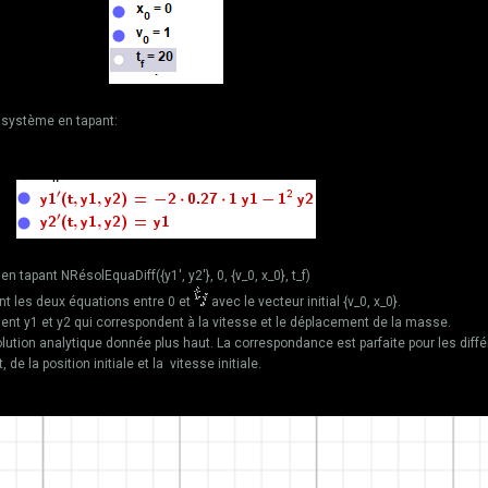
u système en tapant:
 tapant NRésolEquaDiff({y1', y2'}, 0, {v_0, x_0}, t_f)
ant les deux équations entre 0 et
avec le vecteur initial {v_0, x_0}.
t y1 et y2 qui correspondent à la vitesse et le déplacement de la masse.
lution analytique donnée plus haut. La correspondance est parfaite pour les diff
e la position initiale et la vitesse initiale.