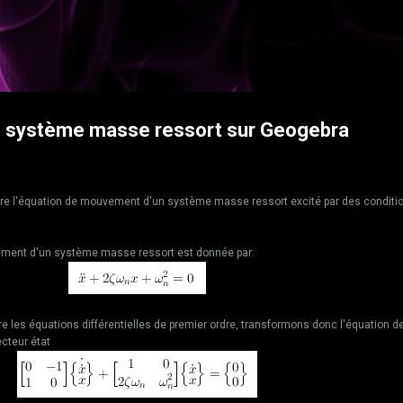
Accéder au contenu principal
g
un système masse ressort sur Geogebra
re l'équation de mouvement d'un système masse ressort excité par des conditi
ment d'un système masse ressort est donnée par:
 les équations différentielles de premier ordre, transformons donc l'équation d
cteur état