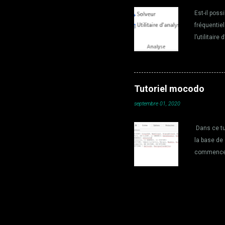
Est-il poss
fréquentiel
l’utilitair
ruban Donné
les option
cliquer sur
L’utilitair
Tutoriel mocodo
(Transform
septembre 01, 2020
Fourier di
de points. 
Dans ce tu
la base de
commencer 
vente de vo
le site en
code uniqu
caractéris
Accent, R19
a (CD, Cli