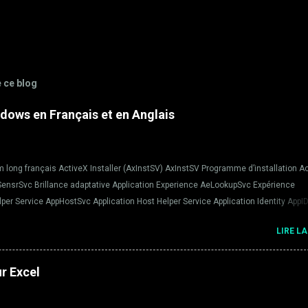
e ce blog
dows en Français et en Anglais
long français ActiveX Installer (AxInstSV) AxInstSV Programme d’installation A
SensrSvc Brillance adaptative Application Experience AeLookupSvc Expérience
elper Service AppHostSvc Application Host Helper Service Application Identity AppI
tion Information Appinfo Informations d’application Application Layer Gateway Serv
LIRE LA
couche Application Application Management AppMgmt Gestion d’applications ASP.N
ce d'état ASP.NET Background Intelligent Transfer Service BITS Service de transfe
Filtering Engine BFE Moteur de filtrage de base BitLocker Drive Encryption Service
ur Excel