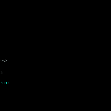
ctiveX
DSvc
ice ALG
 SUITE
ET
rt