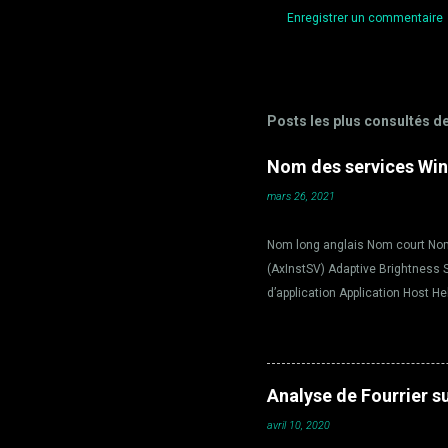
Enregistrer un commentaire
C
o
m
Posts les plus consultés d
m
e
Nom des services Win
n
mars 26, 2021
t
a
Nom long anglais Nom court Nom 
i
(AxInstSV) Adaptive Brightness 
r
d’application Application Host H
Identité de l’application Applica
e
Service de la passerelle de la 
s
State Service aspnet_state Servi
intelligent en arrière-plan Base 
Analyse de Fourrier s
BDESVC Servic...
avril 10, 2020