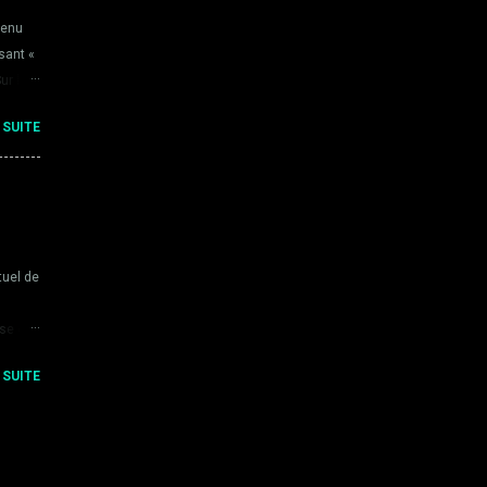
tenu
ssant «
ur le
 dans
 SUITE
 FFT
 limité
iss...
tuel de
ise en
rd sur
 SUITE
il. Un
nt
,
u'elle
Un même