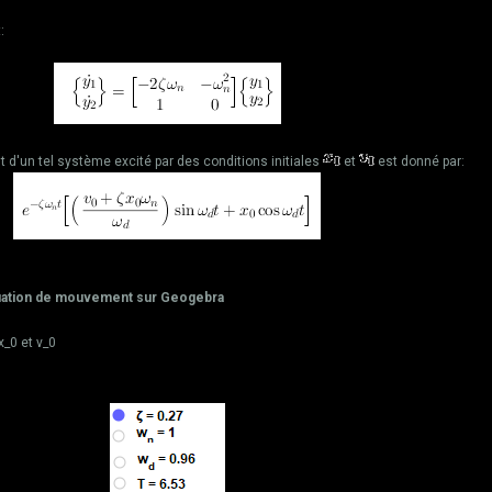
:
d'un tel système excité par des conditions initiales
et
est donné par:
uation de mouvement sur Geogebra
x_0 et v_0