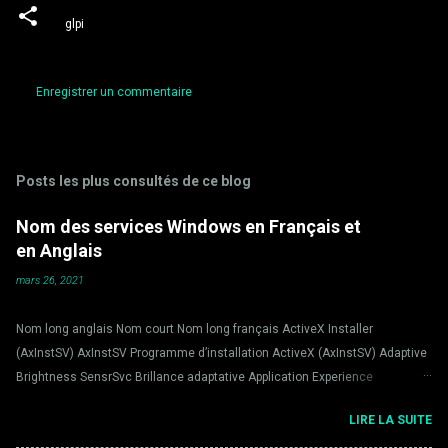
glpi
Enregistrer un commentaire
C
o
m
Posts les plus consultés de ce blog
m
Nom des services Windows en Français et
e
en Anglais
n
t
mars 26, 2021
a
Nom long anglais Nom court Nom long français ActiveX Installer
i
(AxInstSV) AxInstSV Programme d’installation ActiveX (AxInstSV) Adaptive
r
Brightness SensrSvc Brillance adaptative Application Experience
e
AeLookupSvc Expérience d’application Application Host Helper Service
s
LIRE LA SUITE
AppHostSvc Application Host Helper Service Application Identity AppIDSvc