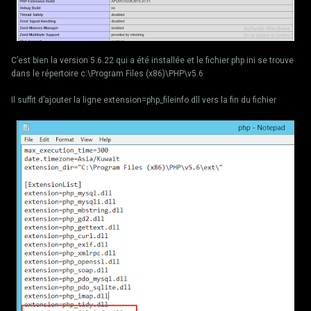
C’est bien la version 5.6.22 qui a été installée et le fichier php.ini se trouve
dans le répertoire c:\Program Files (x86)\PHP\v5.6
Il suffit d’ajouter la ligne extension=php_fileinfo.dll vers la fin du fichier