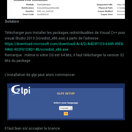
Solution
:
Télécharger puis Installer les packages redistribuables de Visual C++ pour
visual Studio 2013 (vcredist_x86.exe) à partir de l’adresse :
https://download.microsoft.com/download/A/4/D/A4D9F1D3-6449-49EB-
9A6E-902F61D8D14B/vcredist_x86.exe
Remarque : même si votre OS est 64 bits, il faut télécharger la version 32
bits du package
L’installation de glpi peut alors commencer
Il faut bien sûr accepter la licence