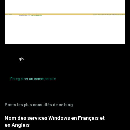
glpi
Enregistrer un commentaire
C
o
m
Posts les plus consultés de ce blog
m
Nom des services Windows en Français et
e
en Anglais
n